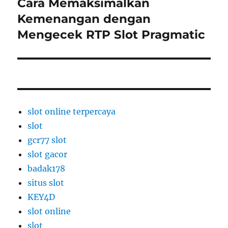
Cara Memaksimalkan
Next
post:
Kemenangan dengan
Mengecek RTP Slot Pragmatic
slot online terpercaya
slot
gcr77 slot
slot gacor
badak178
situs slot
KEY4D
slot online
slot