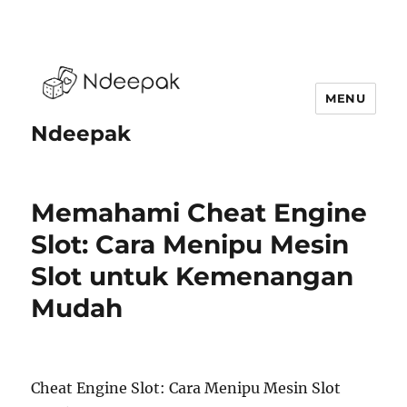
MENU
Ndeepak
Memahami Cheat Engine
Slot: Cara Menipu Mesin
Slot untuk Kemenangan
Mudah
Cheat Engine Slot: Cara Menipu Mesin Slot