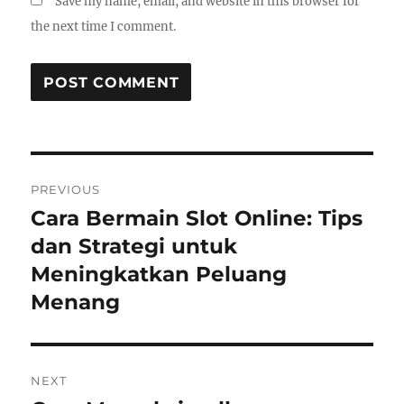
Save my name, email, and website in this browser for
the next time I comment.
Post
PREVIOUS
navigation
Cara Bermain Slot Online: Tips
Previous
post:
dan Strategi untuk
Meningkatkan Peluang
Menang
NEXT