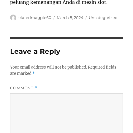
peluang kemenangan Anda di mesin slot.
Author
Posted
Categories
elatedmagpie60
March 8, 2024
Uncategorized
on
Leave a Reply
Your email address will not be published.
Required fields
are marked
*
COMMENT
*