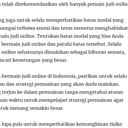
an telah direkomendasikan oleh banyak pemain judi onlin
ting juga untuk selalu memperhatikan batas modal yang
n sampai terbawa emosi dan terus menerus menghabiska
ain judi online. Tentukan batas modal yang bisa Anda
bermain judi online dan patuhi batas tersebut. Selalu
i online seharusnya dimainkan sebagai hiburan semata,
cari keuntungan yang besar.
m bermain judi online di Indonesia, pastikan untuk selalu
n dan strategi permainan yang akan Anda mainkan.
 terjun ke dalam permainan tanpa mengetahui aturan
an waktu untuk mempelajari strategi permainan agar
ntuk menang semakin besar.
ak lupa pula untuk memperhatikan kemungkinan risiko