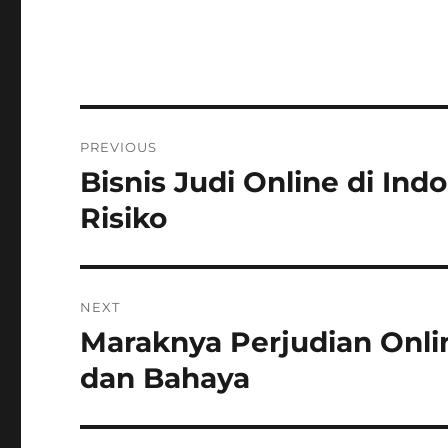
Post
PREVIOUS
navigation
Bisnis Judi Online di Ind
Previous
post:
Risiko
NEXT
Maraknya Perjudian Onlin
Next
post:
dan Bahaya