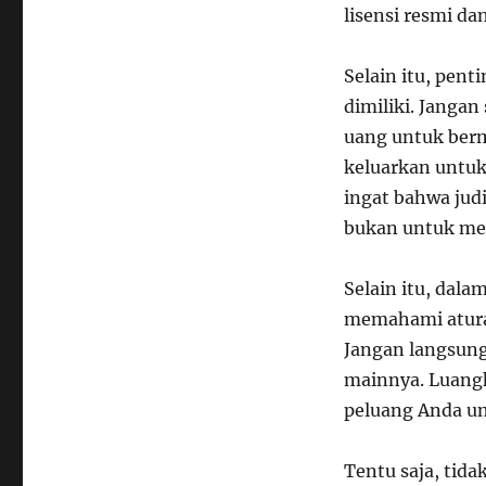
lisensi resmi d
Selain itu, pen
dimiliki. Janga
uang untuk berm
keluarkan untuk 
ingat bahwa jud
bukan untuk men
Selain itu, dala
memahami atura
Jangan langsung
mainnya. Luangk
peluang Anda u
Tentu saja, tid