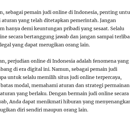
, sebagai pemain judi online di Indonesia, penting unt
 aturan yang telah ditetapkan pemerintah. Jangan
 hanya demi keuntungan pribadi yang sesaat. Selalu
line secara bertanggung jawab dan jangan sampai terliba
ilegal yang dapat merugikan orang lain.
n, perjudian online di Indonesia adalah fenomena yang
ang di era digital ini. Namun, sebagai pemain judi
upa untuk selalu memilih situs judi online terpercaya,
batas modal, memahami aturan dan strategi permainan
aturan yang berlaku. Dengan bermain judi online secara
wab, Anda dapat menikmati hiburan yang menyenangka
ugikan diri sendiri maupun orang lain.