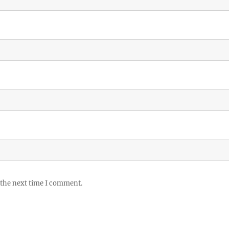
 the next time I comment.