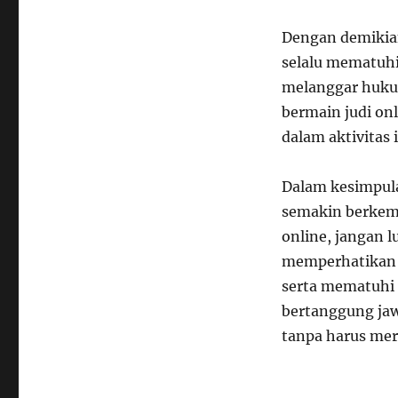
Dengan demikian
selalu mematuhi
melanggar hukum
bermain judi on
dalam aktivitas 
Dalam kesimpula
semakin berkemb
online, jangan l
memperhatikan 
serta mematuhi 
bertanggung ja
tanpa harus mer