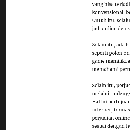
yang bisa terjad
konvensional, be
Untuk itu, sela
judi online den
Selain itu, ada 
seperti poker onl
game memiliki a
memahami perma
Selain itu, perj
melalui Undang-
Hal ini bertuju
internet, termas
perjudian onlin
sesuai dengan h