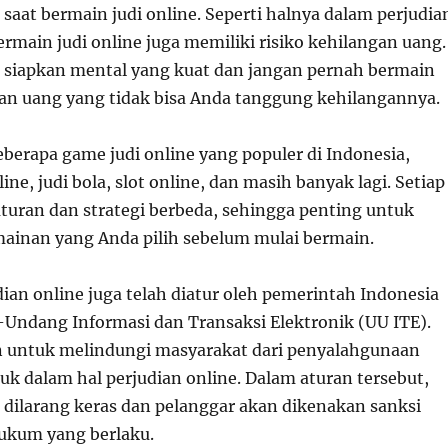
i saat bermain judi online. Seperti halnya dalam perjudia
rmain judi online juga memiliki risiko kehilangan uang.
lu siapkan mental yang kuat dan jangan pernah bermain
gan uang yang tidak bisa Anda tanggung kehilangannya.
beberapa game judi online yang populer di Indonesia,
ine, judi bola, slot online, dan masih banyak lagi. Setiap
turan dan strategi berbeda, sehingga penting untuk
inan yang Anda pilih sebelum mulai bermain.
udian online juga telah diatur oleh pemerintah Indonesia
Undang Informasi dan Transaksi Elektronik (UU ITE).
an untuk melindungi masyarakat dari penyalahgunaan
uk dalam hal perjudian online. Dalam aturan tersebut,
e dilarang keras dan pelanggar akan dikenakan sanksi
ukum yang berlaku.