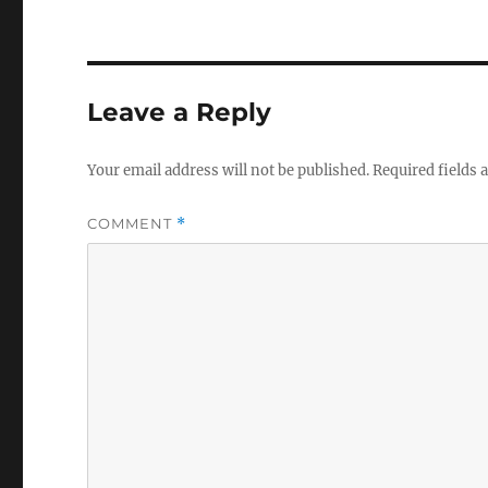
Leave a Reply
Your email address will not be published.
Required fields
COMMENT
*