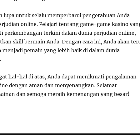
gan lupa untuk selalu memperbarui pengetahuan Anda
erjudian online. Pelajari tentang game-game kasino yan
uti perkembangan terkini dalam dunia perjudian online,
tkan skill bermain Anda. Dengan cara ini, Anda akan ter
menjadi pemain yang lebih baik di dalam dunia
.
t hal-hal di atas, Anda dapat menikmati pengalaman
nline dengan aman dan menyenangkan. Selamat
ainan dan semoga meraih kemenangan yang besar!