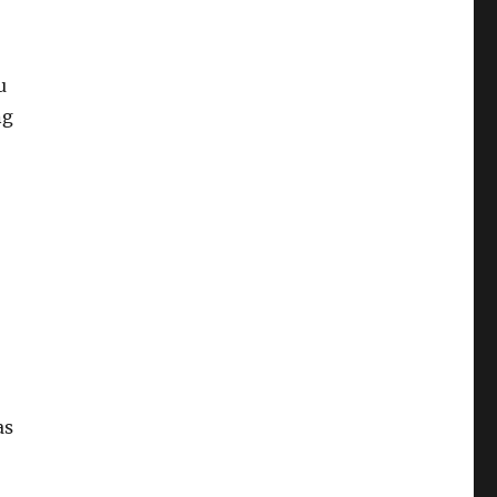
u
ng
as