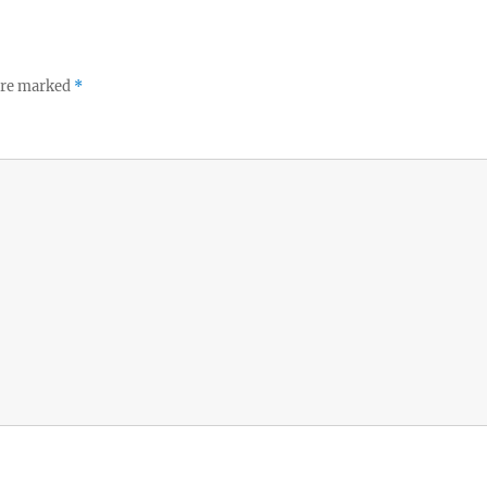
 are marked
*