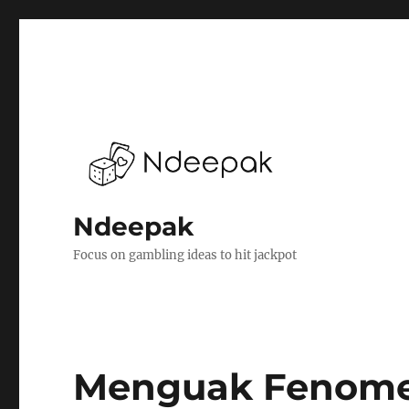
Ndeepak
Focus on gambling ideas to hit jackpot
Menguak Fenomen