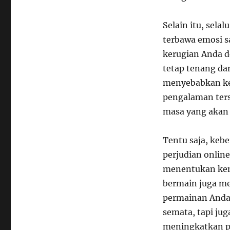
Selain itu, sela
terbawa emosi s
kerugian Anda d
tetap tenang da
menyebabkan kek
pengalaman ters
masa yang akan 
Tentu saja, keb
perjudian onlin
menentukan keme
bermain juga me
permainan Anda.
semata, tapi jug
meningkatkan p