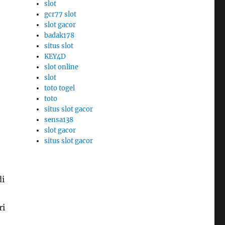
slot
gcr77 slot
slot gacor
badak178
situs slot
KEY4D
slot online
slot
toto togel
toto
situs slot gacor
sensa138
slot gacor
situs slot gacor
di
ri