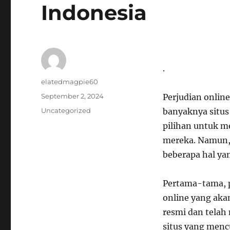
Indonesia
.
Author
elatedmagpie60
Posted
September 2, 2024
Perjudian onlin
on
Categories
Uncategorized
banyaknya situs
pilihan untuk m
mereka. Namun, 
beberapa hal yan
Pertama-tama, p
online yang akan
resmi dan telah
situs yang mencu