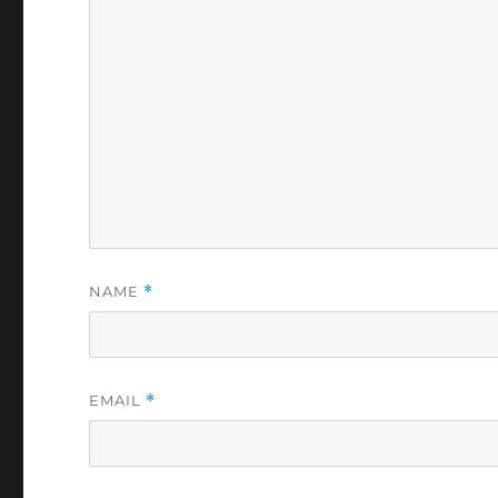
NAME
*
EMAIL
*